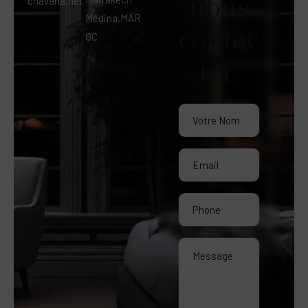
nous
chavana.net
Médina,MAR
contac
OC
ter.
Riad Pachavana Marrakech
Assistant virtuel disponible