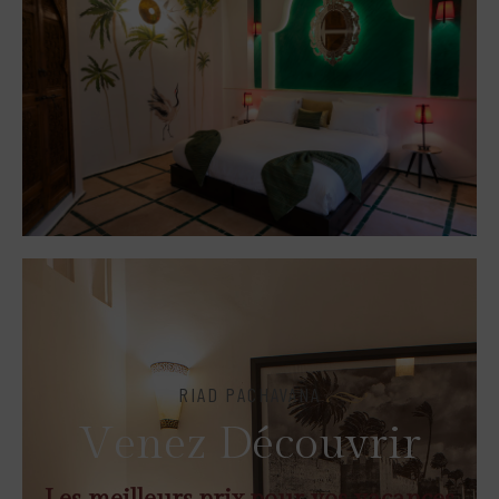
RIAD PACHAVANA
V
e
n
e
z
D
é
c
o
u
v
r
i
r
Les meilleurs prix pour vos vacances