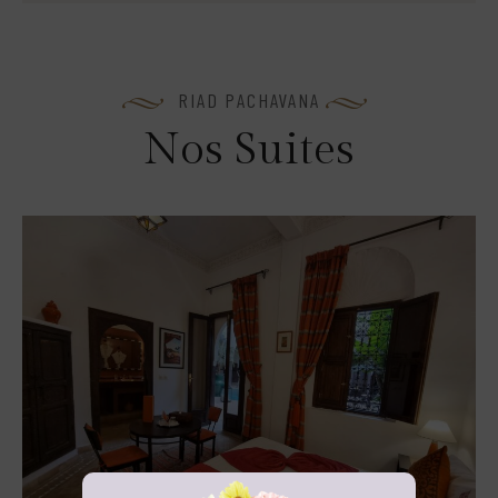
RIAD PACHAVANA
N
o
s
S
u
i
t
e
s