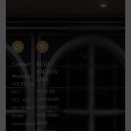
Pour
toute
questi
Contact
RIAD
PACHAV
on,
WhatsApp:
ANA
+212 671 225
n'hésit
172 DERB
547
LAMSAUBR,
TEL: +212
ez pas
MARRAKEC
524 381 647
H (MEDINA),
Email:
à
40000
contact@pa
Marrakech