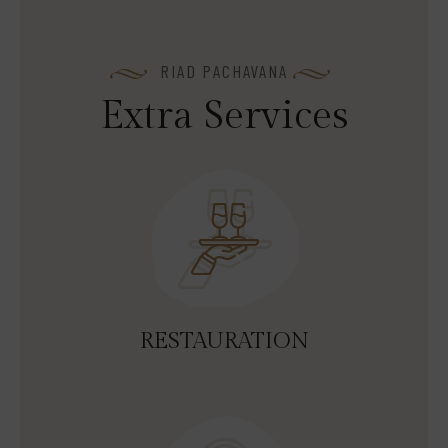
RIAD PACHAVANA
E
x
t
r
a
S
e
r
v
i
c
e
s
RESTAURATION