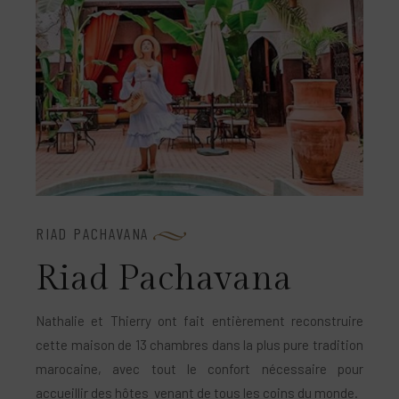
RIAD PACHAVANA
R
i
a
d
P
a
c
h
a
v
a
n
a
Nathalie et Thierry ont fait entièrement reconstruire
cette maison de 13 chambres dans la plus pure tradition
marocaine, avec tout le confort nécessaire pour
accueillir des hôtes venant de tous les coins du monde.